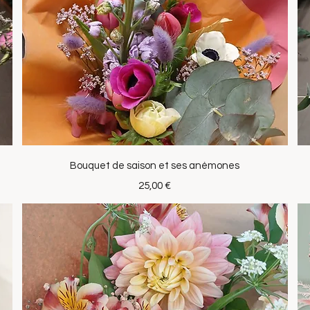
Aperçu rapide
Bouquet de saison et ses anémones
Prix
25,00 €