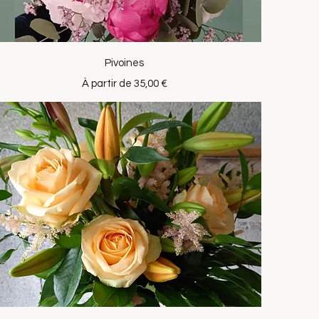
Aperçu rapide
Pivoines
Prix promotionnel
À partir de
35,00 €