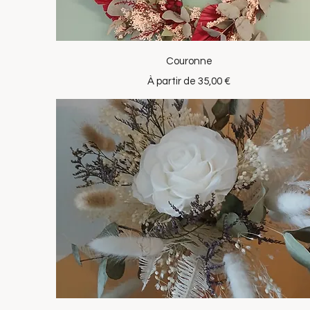
Aperçu rapide
Couronne
Prix promotionnel
À partir de
35,00 €