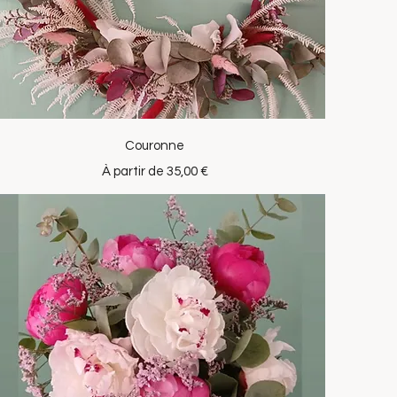
Aperçu rapide
Couronne
Prix promotionnel
À partir de
35,00 €